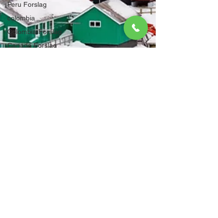
Peru Forslag
colombia
Colombia Forslag
Canada Forslag
Chile Forslag
Island
Island forslag
Oman Forslag
Nepal Forslag
Afrika Forslag
FORENINGS
REJSER
SINOLYTICA
VENNEAFTALE
Grønland forslag
Mongoliet Info
Tyrkiet Forslag