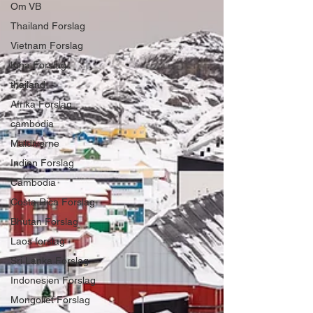
Om VB
Thailand Forslag
Vietnam Forslag
Kina Forslag
thailand
Afrika Forslag
cambodia
Maldiverne
Indien Forslag
Cambodia
Costa Rica Forslag
Bhutan Forslag
Laos forslag
Sri Lanka Forslag
Indonesien Forslag
Mongoliet Forslag