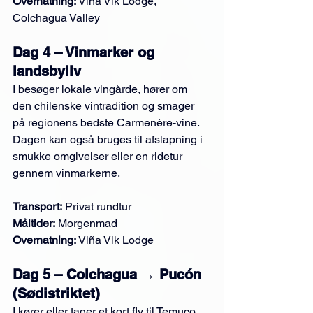
Overnatning:
 Viña Vik Lodge, 
Colchagua Valley
Dag 4 – Vinmarker og 
landsbyliv
I besøger lokale vingårde, hører om 
den chilenske vintradition og smager 
på regionens bedste Carmenère-vine. 
Dagen kan også bruges til afslapning i 
smukke omgivelser eller en ridetur 
gennem vinmarkerne.
Transport:
 Privat rundtur
Måltider:
 Morgenmad
Overnatning:
 Viña Vik Lodge
Dag 5 – Colchagua → Pucón 
(Sødistriktet)
I kører eller tager et kort fly til Temuco, 