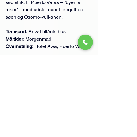
sødistrikt til Puerto Varas – ”byen af 
roser” – med udsigt over Llanquihue-
søen og Osorno-vulkanen.
Transport:
 Privat bil/minibus
Måltider:
 Morgenmad
Overnatning:
 Hotel Awa, Puerto Varas
Dag 9 – Chiloé-øen – 
træhuse og traditioner
Heldagstur til Chiloé, kendt for sine 
farverige træhuse på pæle, UNESCO-
beskyttede trækirker og mystiske 
kystlandskaber. I møder lokale fiskere, 
smager øens madkultur og 
nyder roen ved havet.
Transport:
 Privat bil + færge t/r
Måltider:
 Morgenmad og frokost