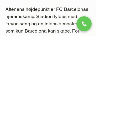
Aftenens højdepunkt er FC Barcelonas 
hjemmekamp. Stadion fyldes med 
farver, sang og en intens atmosfære, 
som kun Barcelona kan skabe. For 
mange er dette øjeblik turens største.
Efter kampen har gruppen mulighed for 
at opleve Barcelonas natteliv eller 
vende tilbage til hotellet.
Transport: Offentlig transport eller privat 
bus
Overnatning: Hotel i Barcelona
Måltider: Morgenmad
Dag 5 – Byens kultur og 
afslutningsmiddag
Efter flere dage med træning, fodbold 