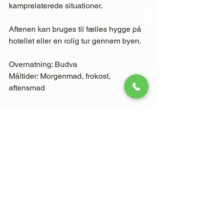
kamprelaterede situationer.
Aftenen kan bruges til fælles hygge på 
hotellet eller en rolig tur gennem byen.
Overnatning: Budva
Måltider: Morgenmad, frokost, 
aftensmad
Dag 6 – Venskabskamp nr. 2 
og afslutningsmiddag
Formiddagen bruges på let teknisk 
træning eller restitution. Sidst på dagen 
spiller I endnu en venskabskamp mod 
et lokalt hold – enten samme niveau 
eller tilpasset aldersgruppe.
Om aftenen er der fælles 