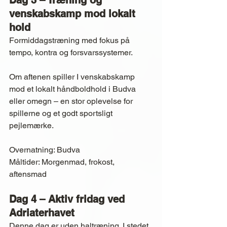
Dag 3 – Træning og 
venskabskamp mod lokalt 
hold
Formiddagstræning med fokus på 
tempo, kontra og forsvarssystemer.
Om
 aftenen spiller I venskabskamp 
mod et lokalt håndboldhold i Budva 
eller omegn – en stor oplevelse for 
spillerne og et godt sportsligt 
pejlemærke.
Overnatning: Budva
Måltider: Morgenmad, frokost, 
aftensmad
Dag 4 – Aktiv fridag ved 
Adriaterhavet
Denne dag er uden haltræning. I stedet 