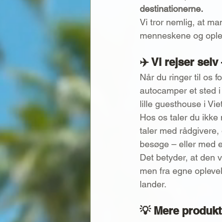
destinationerne.
Vi tror nemlig, at m
menneskene og oplev
✈️ Vi rejser selv
Når du ringer til os f
autocamper et sted i 
lille guesthouse i Vi
Hos os taler du ikke
taler med rådgivere, 
besøge – eller med e
Det betyder, at den 
men fra egne oplevels
lander.
💡 Mere produkt