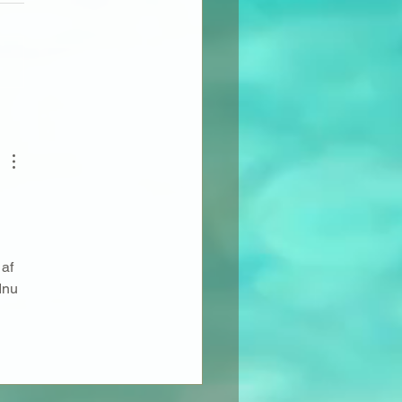
orea Beauty Journey
af 
dnu 