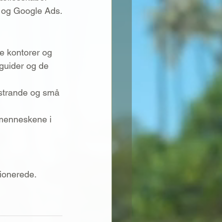
r og Google Ads.
re kontorer og 
guider og de 
e, strande og små 
 menneskene i 
sionerede.