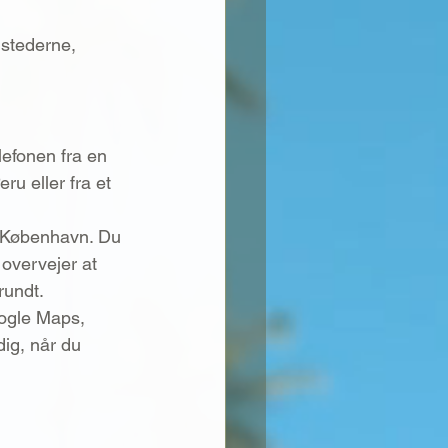
 stederne, 
elefonen fra en 
ru eller fra et 
i København. Du 
 overvejer at 
rundt.
oogle Maps, 
ig, når du 