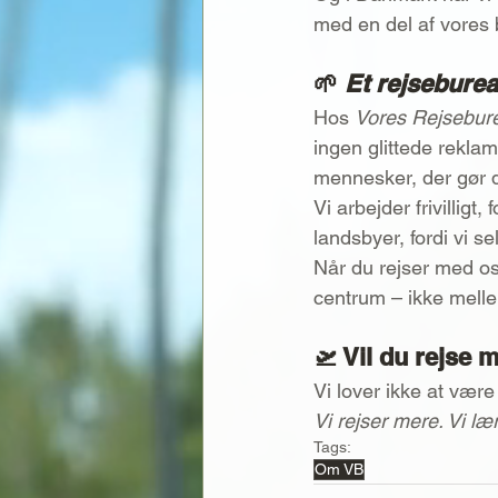
med en del af vores 
🌱 
Et rejseburea
Hos 
Vores Rejsebur
ingen glittede rekla
mennesker, der gør di
Vi arbejder frivilligt
landsbyer, fordi vi se
Når du rejser med os
centrum – ikke mell
🛫 Vil du rejse
Vi lover ikke at vær
Vi rejser mere. Vi læ
Tags:
Om VB