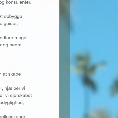
og konsulenter. 
 At opbygge 
e guider, 
åndtere meget 
r og bedre 
m at skabe 
, hjælper vi 
er vi ejerskabet 
edygtighed, 
 fællesskaber 