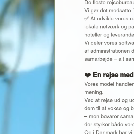
De fleste rejseburea
Vi gør det modsatte. V
✅ At udvikle vores r
lokale netværk og pa
hoteller og leverand
Vi deler vores softw
af administrationen 
samarbejde – alt samm
❤️ En rejse me
Vores model handler
mening.
Ved at rejse ud og u
dem til at vokse og b
– men bevarer samarb
der styrker både vor
Og i Danmark har vi 