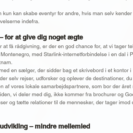
an kun kan skabe eventyr for andre, hvis man selv kender
elserne indefra.
 – for at give dig noget ægte
or at få rådgivning, er der en god chance for, at vi tager t
Montenegro, med Starlink-internetforbindelse i en dal i Pe
etnam.
 med en sælger, der sidder bag et skrivebord i et kontor 
der selv rejser, udforsker og oplever de destinationer, du
n af vores lokale samarbejdspartnere, som bor der året 
viden, vi deler med dig, ikke kommer fra brochurer og G
er og tætte relationer til de mennesker, der tager imod d
udvikling – mindre mellemled