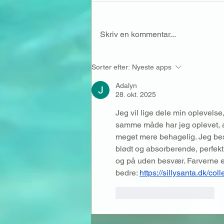
Skriv en kommentar...
Støt min klub når du rejser
Sorter efter:
Nyeste apps
Adalyn
28. okt. 2025
Jeg vil lige dele min oplevelse,
samme måde har jeg oplevet, a
meget mere behagelig. Jeg best
blødt og absorberende, perfekt 
og på uden besvær. Farverne er 
bedre: 
https://sillysanta.dk/co
Synes godt om
Svar