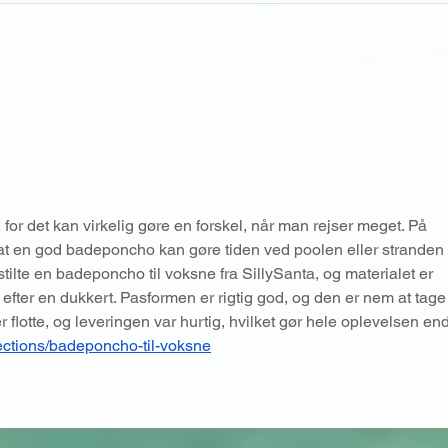
Sydk
Regitzes Rejse til Mongoliet
- Venneaftale
 for det kan virkelig gøre en forskel, når man rejser meget. På 
t en god badeponcho kan gøre tiden ved poolen eller stranden 
ilte en badeponcho til voksne fra SillySanta, og materialet er 
efter en dukkert. Pasformen er rigtig god, og den er nem at tage 
flotte, og leveringen var hurtig, hvilket gør hele oplevelsen en
llections/badeponcho-til-voksne