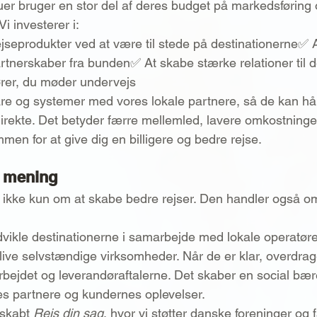
uer bruger en stor del af deres budget på markedsføring 
i investerer i:
ejseprodukter ved at være til stede på destinationerne✅
rtnerskaber fra bunden✅ At skabe stærke relationer til d
ører, du møder undervejs
are og systemer med vores lokale partnere, så de kan h
direkte. Det betyder færre mellemled, lavere omkostninge
en for at give dig en billigere og bedre rejse.
d mening
 ikke kun om at skabe bedre rejser. Den handler også o
dvikle destinationerne i samarbejde med lokale operatører
live selvstændige virksomheder. Når de er klar, overdrag
ejdet og leverandøraftalerne. Det skaber en social bær
es partnere og kundernes oplevelser.
skabt 
Rejs din sag
, hvor vi støtter danske foreninger og