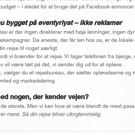
budget – i stedet for at bruge det på Facebook-annonce
u bygget på eventyrlyst – ikke reklamer
eau
 er der ingen direktører med høje lønninger, ingen dy
mekampagner. De eneste, der får løn hos os, er de lokale 
n rejse til noget særligt.
, fordi vi brænder for at rejse. Vi tager telefonen fra bjerg
lv vil være tæt på det, vi sender dig ud for at opleve.
, vælger du et rejsebureau, der sætter oplevelserne og
emled og markedsføring.
 med nogen, der kender vejen?
e de største. Men vi kan love at være blandt de mest pas
rer mere. Så din rejse bliver uforglemmelig.