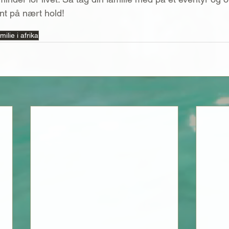
nt på nært hold!
ilie i afrika