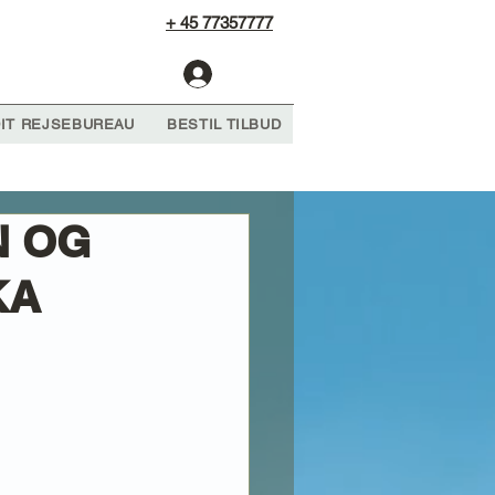
+ 45 77357777
Log Ind
IT REJSEBUREAU
BESTIL TILBUD
N OG
KA