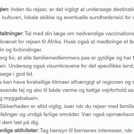
glen
: Inden du rejser, er det vigtigt at undersøge destinat
kulturen, lokale skikke og eventuelle sundhedsrisici for 
altninger
: Tal med din læge om nødvendige vaccinatione
rævet for rejsen til Afrika. Husk også at medbringe et fø
n og forbindinger.
ørg for, at alle familiemedlemmers pas er gyldige og har t
jsen. Undersøg også visumkravene for det specifikke land
søge i god tid.
ka kan have forskellige klimaer afhængigt af regionen o
sende tøj og sko til både varme og kølige vejrforhold sa
og myggebalsam.
 Sikkerheden er altid vigtig, især når du rejser med famili
falinger og undgå farlige områder. Vær også opmærksom
d dem tæt på dig.
lige aktiviteter
: Tag hensyn til børnenes interesser, nå