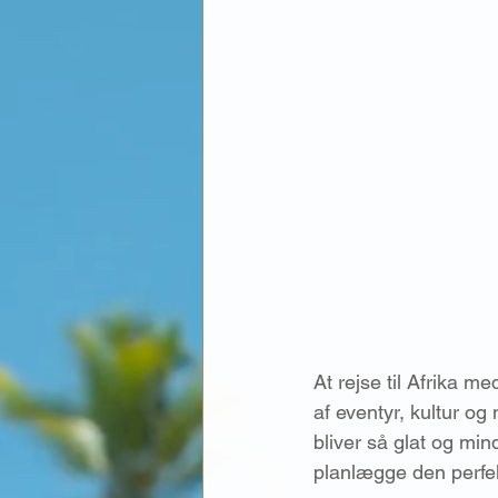
At rejse til Afrika m
af eventyr, kultur og
bliver så glat og min
planlægge den perfekt