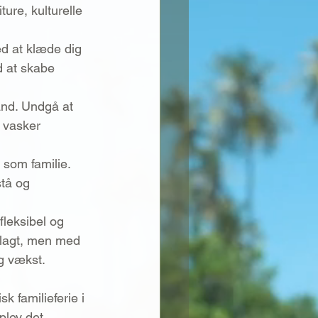
ture, kulturelle 
ed at klæde dig 
d at skabe 
and. Undgå at 
 vasker 
som familie. 
stå og 
fleksibel og 
nlagt, men med 
og vækst.
k familieferie i 
plev det 