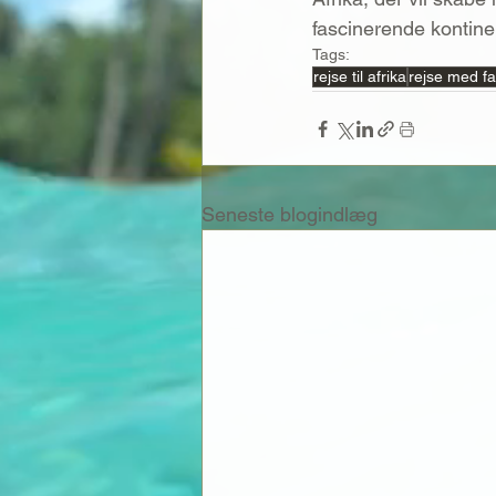
fascinerende kontine
Tags:
rejse til afrika
rejse med fam
Seneste blogindlæg