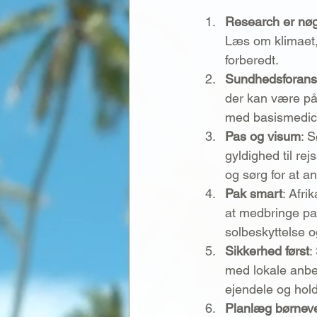
Research er nø
Læs om klimaet, 
forberedt.
Sundhedsforanst
der kan være påk
med basismedici
Pas og visum
: S
gyldighed til re
og sørg for at an
Pak smart
: Afri
at medbringe pas
solbeskyttelse 
Sikkerhed først
:
med lokale anbe
ejendele og hol
Planlæg børneven