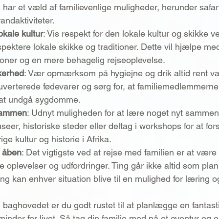
ka har et væld af familievenlige muligheder, herunder safari
andaktiviteter.
kale kultur
: Vis respekt for den lokale kultur og skikke v
ektere lokale skikke og traditioner. Dette vil hjælpe me
tioner og en mere behagelig rejseoplevelse.
kerhed
: Vær opmærksom på hygiejne og drik altid rent v
kuverterede fødevarer og sørg for, at familiemedlemmerne
r at undgå sygdomme.
sammen
: Udnyt muligheden for at lære noget nyt sammen 
eer, historiske steder eller deltag i workshops for at for
e kultur og historie i Afrika.
g åben
: Det vigtigste ved at rejse med familien er at være 
e oplevelser og udfordringer. Ting går ikke altid som pla
ling kan enhver situation blive til en mulighed for læring 
baghovedet er du godt rustet til at planlægge en fantastis
 minder for livet. Så tag din familie med på et eventyr og o