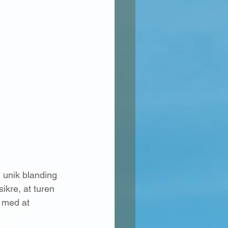
n unik blanding 
ikre, at turen 
g med at 