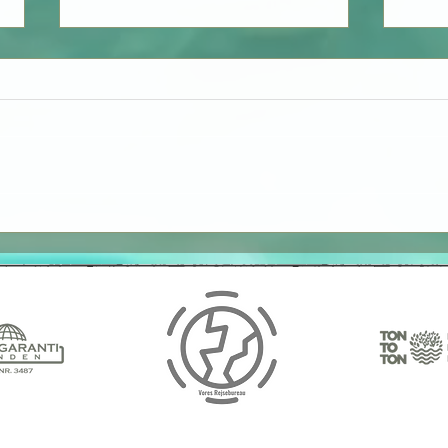
Sydk
Regitzes Rejse til Mongoliet
- Venneaftale