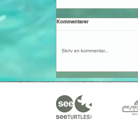
Kommentarer
Skriv en kommentar...
Støt min klub når du rejser