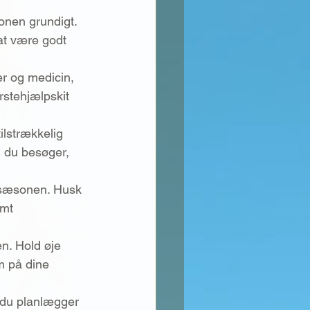
ionen grundigt. 
at være godt 
r og medicin, 
rstehjælpskit 
ilstrækkelig 
, du besøger, 
g sæsonen. Husk 
mt 
en. Hold øje 
 på dine 
r du planlægger 