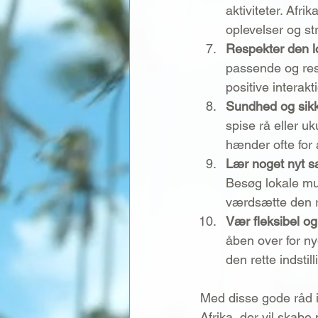
aktiviteter. Afri
oplevelser og str
Respekter den lo
passende og resp
positive interak
Sundhed og sik
spise rå eller u
hænder ofte fo
Lær noget nyt 
Besøg lokale mus
værdsætte den rig
Vær fleksibel o
åben over for ny
den rette indstil
Med disse gode råd i 
Afrika, der vil skabe