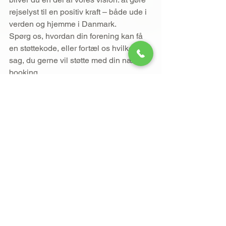
rejselyst til en positiv kraft – både ude i 
verden og hjemme i Danmark.
Spørg os, hvordan din forening kan få 
en støttekode, eller fortæl os hvilken 
sag, du gerne vil støtte med din næste 
booking.
Lad os sammen skabe oplevelser, der 
betyder noget.
 🌍
Tags:
Om VB
Se alle
Seneste blogindlæg