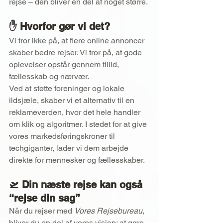
rejse – den bliver en del af noget større.
✋ Hvorfor gør vi det?
Vi tror ikke på, at flere online annoncer 
skaber bedre rejser. Vi tror på, at gode 
oplevelser opstår gennem tillid, 
fællesskab og nærvær.
Ved at støtte foreninger og lokale 
ildsjæle, skaber vi et alternativ til en 
reklameverden, hvor det hele handler 
om klik og algoritmer. I stedet for at give 
vores markedsføringskroner til 
techgiganter, lader vi dem arbejde 
direkte for mennesker og fællesskaber.
🛫 Din næste rejse kan også 
“rejse din sag”
Når du rejser med 
Vores Rejsebureau
, 
bliver du en del af vores vision: at gøre 