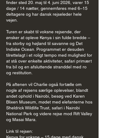
finder sted 20. maj til 4. juni 2026, varer 15
dage / 14 nætter, gennemføres med 6–15
deltagere og har dansk rejseleder hele
vejen.
Turen er skabt til voksne rejsende, der
ønsker at opleve Kenya i sin fulde bredde –
fra storby og højland til savanne og Det
Indiske Ocean. Programmet er desuden
tilrettelagt i et roligt tempo med mulighed for
at stå over enkelte aktiviteter, safari primært
fra bil og en afsluttende stranddel med ro
og restitution.
På aftenen vil Charlie også fortælle om
nogle af rejsens særlige oplevelser, blandt
andet ophold i Nairobi, besøg ved Karen
Blixen Museum, mødet med elefanterne hos
Sheldrick Wildlife Trust, safari i Nairobi
National Park og videre rejse mod Rift Valley
og Masai Mara.
Link til rejsen:
Kenya for voksne – 15 dage med dansk