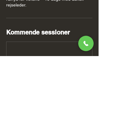
rejseleder.
Kommende sessioner
Kontaktoplysninger
+4577357777
aleks@vores-rejsebureau.dk
Kristianiagade 2, Copenhagen, Denmark