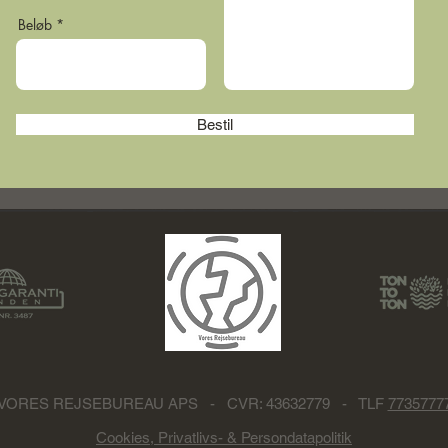
Beløb
Bestil
VORES REJSEBUREAU APS - CVR: 43632779 - TLF
7735777
Cookies, Privatlivs- & Persondatapolitik