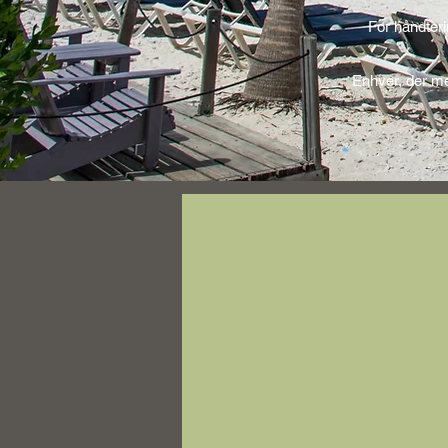
For håndteri
Enhver, der me