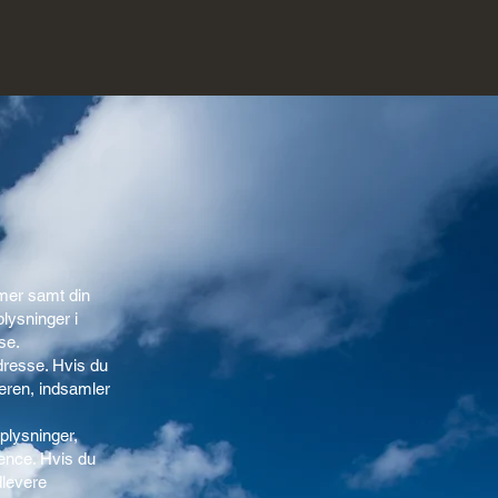
mmer samt din
lysninger i
se.
dresse. Hvis du
eren, indsamler
plysninger,
ence. Hvis du
dlevere