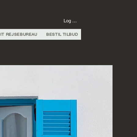
+ 45 77357777
Log Ind
IT REJSEBUREAU
BESTIL TILBUD