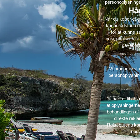
personoplysninge
Hån
Når du køber et ga
kunne udstede og
for at kunne s
bekræftelse. Vi 
gavekort
Vi bruger ekste
personoplysning
Du har ret til at
at oplysningerne
behandlingen af 
direkte rekla
Rejsebureau kan o
nødv