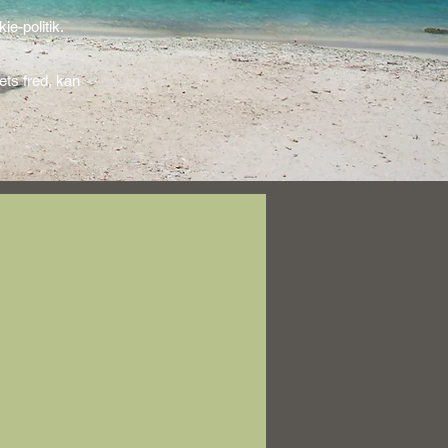
e-politik.
ts fred, kan