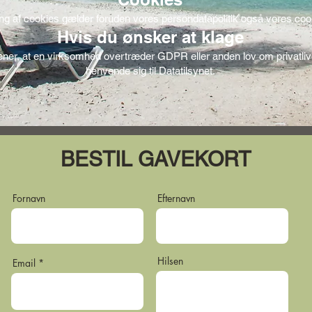
ng af cookies gælder foruden vores persondatapolitik også vores cooki
Hvis du ønsker at klage
ner, at en virksomhed overtræder GDPR eller anden lov om privatlive
henvende sig til Datatilsynet.
BESTIL GAVEKORT
Fornavn
Efternavn
Hilsen
Email