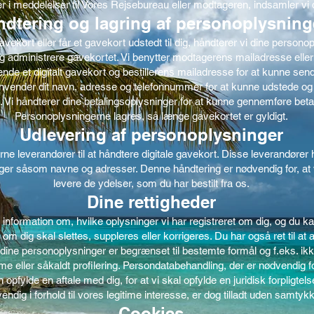
r i meddelelser til Vores Rejsebureau eller modtageren, indsamler vi
dtering og lagring af personoplysning
vekort eller får et gavekort udstedt til dig, håndterer vi dine personop
 administrere gavekortet. Vi benytter modtagerens mailadresse ell
ende et digitalt gavekort og bestillerens mailadresse for at kunne sen
anvender dit navn, adresse og telefonnummer for at kunne udstede og 
. Vi håndterer dine betalingsoplysninger for at kunne gennemføre beta
Personoplysningerne lagres, så længe gavekortet er gyldigt.
Udlevering af personoplysninger
rne leverandører til at håndtere digitale gavekort. Disse leverandører 
er såsom navne og adresser. Denne håndtering er nødvendig for, at 
levere de ydelser, som du har bestilt fra os.
Dine rettigheder
 få information om, hvilke oplysninger vi har registreret om dig, og du
 om dig skal slettes, suppleres eller korrigeres. Du har også ret til a
dine personoplysninger er begrænset til bestemte formål og f.eks. ikk
me eller såkaldt profilering. Persondatabehandling, der er nødvendig f
pfylde en aftale med dig, for at vi skal opfylde en juridisk forpligtels
endig i forhold til vores legitime interesse, er dog tilladt uden samtyk
Cookies