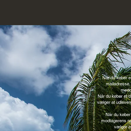
Når du køber et
mailadresse, 
medde
Når du køber et d
vælger at udlever
Når du køber 
modtagerens na
vælger a