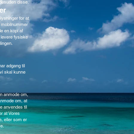
 desuden disse.
er
lysninger for at
er mobilnummer
de en kopi af
levere fysiske
lingen.
har adgang til
vi skal kunne
 kan anmode om,
t anmode om, at
e anvendes til
or at Vores
e, eller som er
ke.