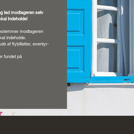
og lad modtageren selv
kal indeholde!
 bestemmer modtageren
kal indeholde.
b af flybilletter, eventyr-
 er fundet på