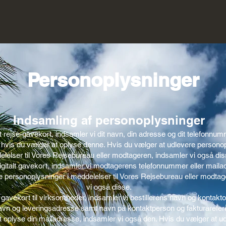
Personoplysninger
Indsamling af personoplysninger
 rejse-gavekort, indsamler vi dit navn, din adresse og dit telefonnu
hvis du vælger at oplyse denne. Hvis du vælger at udlevere personop
lelser til Vores Rejsebureau eller modtageren, indsamler vi også dis
igitalt gavekort, indsamler vi modtagerens telefonnummer eller maila
e personoplysninger i meddelelser til Vores Rejsebureau eller modtag
vi også disse.
gavekort til virksomheder, indsamler vi bestillerens navn og kontakto
vn og leveringsadresse samt navn på kontaktperson og fakturarefer
t oplyse din mailadresse, indsamler vi også den. Hvis du vælger at u