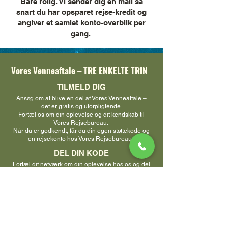
Bare rolig. Vi sender dig en mail så
snart du har opsparet rejse-kredit og
angiver et samlet konto-overblik per
gang.
Vores Venneaftale – TRE ENKELTE TRIN
TILMELD DIG
Ansøg om at blive en del af Vores Venneaftale –
det er gratis og uforpligtende.
Fortæl os om din oplevelse og dit kendskab til
Vores Rejsebureau.
Når du er godkendt, får du din egen støttekode og
en rejsekonto hos Vores Rejsebureau.
DEL DIN KODE
Fortæl dit netværk om din oplevelse hos os og del
din kode med de du synes kunne have lige så stor
gavn af vores services. .
Koden kan deles på sociale medier, i mails, på
plakater, til forældremøder og meget mere.
Jo flere der rejser med din kode – jo billigere
bliver din næste rejse!
MODTAG STØTTE