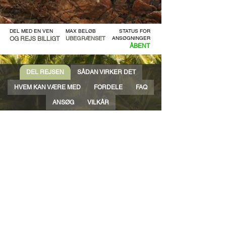
DEL MED EN VEN
MAX BELØB
STATUS FOR
UBEGRÆNSET
ANSØGNINGER
OG REJS BILLIGT
ÅBENT
DEL REJSEN
SÅDAN VIRKER DET
HVEM KAN VÆRE MED
FORDELE
FAQ
ANSØG
VILKÅR