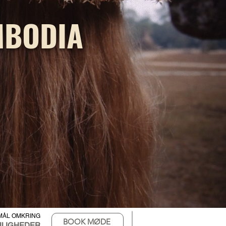
MBODIA
MÅL OMKRING
BOOK MØDE
ULIGHEDER