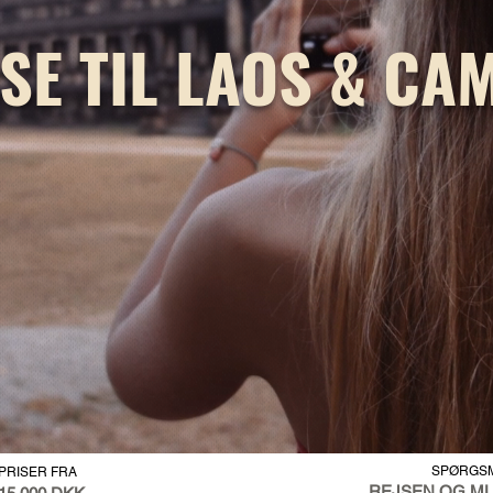
JSE TIL LAOS & CA
SPØR
GS
PRISER FRA
REJSEN OG M