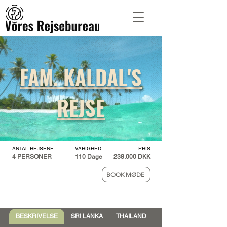
FAM. KALDAL'S
REJSE
ANTAL REJSE
NE
VARIGHED
PRIS
4 PERSONER
110 Dage
238.000 DKK
BOOK MØDE
BESKRIVELSE
SRI LANKA
THAILAND