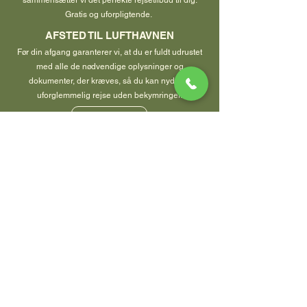
sammensætter vi det perfekte rejsetilbud til dig.
Gratis og uforpligtende.
AFSTED TIL LUFTHAVNEN
Før din afgang garanterer vi, at du er fuldt udrustet
med alle de nødvendige oplysninger og
dokumenter, der kræves, så du kan nyde en
uforglemmelig rejse uden bekymringer.
BOOK MØDE