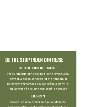
DE TRE STOP INDEN DIN REJSE
BESTIL ONLINE MØDE
Før du foretager din booking til din drømmerejse,
tilbyder vi dig muligheden for at arrangere et
personligt onlinemøde. På den måde sikrer vi, at
du får svar på alle dine spørgsmål og ønsker.
DESIGN
Baseret på dine ønsker, budget og drømme,