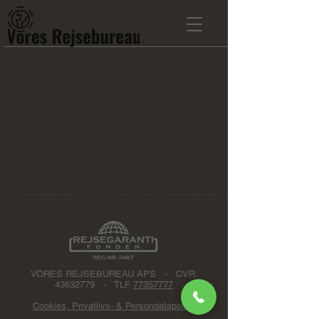
VORES REJSEBUREAU APS - CVR:
43632779
- TLF
77357777
Cookies, Privatlivs- & Persondatapolitik