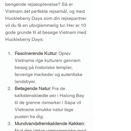
berigende rejseoplevelse? Så er 
Vietnam det perfekte rejsemål, og med 
Huckleberry Days som din rejsepartner 
vil du få en uforglemmelig tur. Her er 10 
gode grunde til at besøge Vietnam med 
Huckleberry Days:
Fascinerende Kultur
: Oplev 
Vietnams rige kulturarv gennem 
besøg på historiske templer, 
farverige markeder og autentiske 
landsbyer.
Betagende Natur
: Fra de 
kalkstensklædte øer i Halong Bay 
til de grønne rismarker i Sapa vil 
Vietnams smukke natur tage 
pusten fra dig.
Mundvandsfremkaldende Køkken
: 
Nyd den lækre vietnamesiske mad 