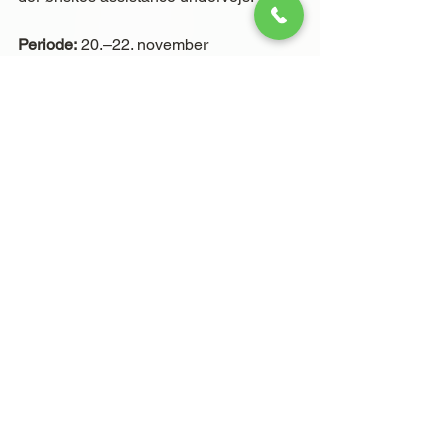
Periode:
 20.–22. november
Måltider:
 Efter eget valg
Dag 17 – Søndag 23. 
november: Fly fra Ranong til 
Bangkok
Efter nogle frie dage mødes vi i 
Ranong 
Lufthavn
, hvor familien tager 
indenrigsflyet til 
Bangkok
.
Ved ankomst bliver de hentet af 
chauffør og kørt til 
Divalux Spa Resort
, 
et elegant spahotel blot 10 minutter fra 
den internationale lufthavn.
Her kan familien slappe af, nyde 
poolen og få en rolig afslutning på 