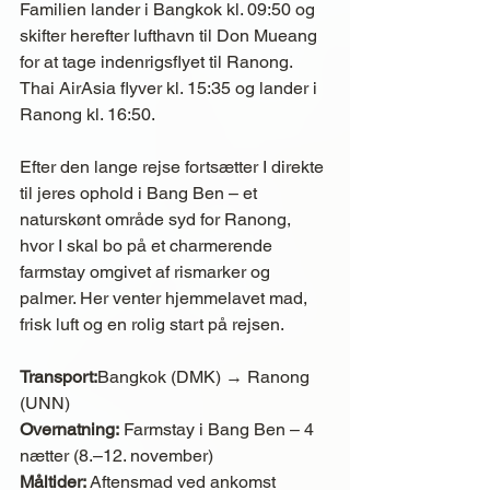
Familien lander i Bangkok kl. 09:50 og 
skifter herefter lufthavn til Don Mueang 
for at tage indenrigsflyet til Ranong.
Thai AirAsia flyver kl. 15:35 og lander i 
Ranong kl. 16:50.
Efter den lange rejse fortsætter I direkte 
til jeres ophold i Bang Ben – et 
naturskønt område syd for Ranong, 
hvor I skal bo på et charmerende 
farmstay omgivet af rismarker og 
palmer. Her venter hjemmelavet mad, 
frisk luft og en rolig start på rejsen.
Transport:
Bangkok (DMK) → Ranong 
(UNN)
Overnatning:
 Farmstay i Bang Ben – 4 
nætter (8.–12. november)
Måltider:
 Aftensmad ved ankomst