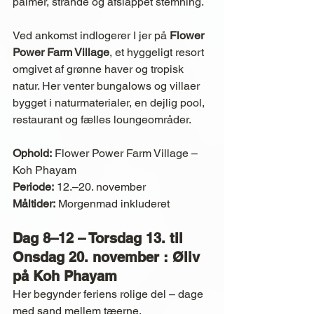
palmer, strande og afslappet stemning.
Ved ankomst indlogerer I jer på 
Flower 
Power Farm Village
, et hyggeligt resort 
omgivet af grønne haver og tropisk 
natur. Her venter bungalows og villaer 
bygget i naturmaterialer, en dejlig pool, 
restaurant og fælles loungeområder.
Ophold:
 Flower Power Farm Village – 
Koh Phayam
Periode:
 12.–20. november
Måltider:
 Morgenmad inkluderet
Dag 8–12 – Torsdag 13. til 
Onsdag 20. november : Øliv 
på Koh Phayam
Her begynder feriens rolige del – dage 
med sand mellem tæerne, 