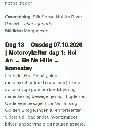
rigtige steder.
Overnatning:
 Silk Sense Hoi An River 
Resort – 
eller lignende
Måltider:
 Morgenmad
Dag 13 – Onsdag 07.10.2026 
| Motorcykeltur dag 1: Hoi 
An → Ba Na Hills → 
homestay
I forlader Hoi An på guidet 
motorcykeltur (med chauffører). I kører 
ad små veje gennem landsbyer og 
rismarker og bevæger jer op i højderne. 
Undervejs besøger I Ba Na Hills og 
Golden Bridge, inden turen fortsætter 
videre ud i baglandet, hvor tempoet 
bliver langsommere og naturen tættere. 