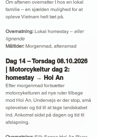
Om aftenen overnatter I hos en lokal 
familie – en sjælden mulighed for at 
opleve Vietnam helt tæt på.
Overnatning:
 Lokal homestay – 
eller 
lignende
Måltider:
 Morgenmad, aftensmad
Dag 14 – Torsdag 08.10.2026 
| Motorcykeltur dag 2: 
homestay → Hoi An
Efter morgenmad fortsætter 
motorcykelturen ad nye ruter tilbage 
mod Hoi An. Undervejs er der stop, små 
oplevelser og tid til at tage landskabet 
ind. Ankomst sidst på dagen og tid til 
afslapning.
Overnatning:
 Silk Sense Hoi An River 