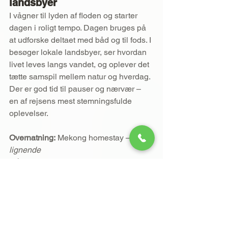
landsbyer
I vågner til lyden af floden og starter 
dagen i roligt tempo. Dagen bruges på 
at udforske deltaet med båd og til fods. I 
besøger lokale landsbyer, ser hvordan 
livet leves langs vandet, og oplever det 
tætte samspil mellem natur og hverdag. 
Der er god tid til pauser og nærvær – 
en af rejsens mest stemningsfulde 
oplevelser.
Overnatning:
 Mekong homestay – 
eller 
lignende
Måltider:
 Morgenmad, frokost, 
aftensmad
Dag 19 – Tirsdag 13.10.2026 | 
Mekong Delta → Phu Quoc 
(båd)