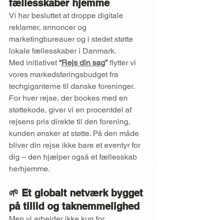
fællesskaber hjemme
Vi har besluttet at droppe digitale 
reklamer, annoncer og 
marketingbureauer og i stedet støtte 
lokale fællesskaber i Danmark.
Med initiativet 
“
Rejs din sag
”
 flytter vi 
vores markedsføringsbudget fra 
techgiganterne til danske foreninger. 
For hver rejse, der bookes med en 
støttekode, giver vi en procentdel af 
rejsens pris direkte til den forening, 
kunden ønsker at støtte. På den måde 
bliver din rejse ikke bare et eventyr for 
dig – den hjælper også et fællesskab 
herhjemme.
🌱 
Et globalt netværk bygget 
på tillid og taknemmelighed
Men vi arbejder ikke kun for 