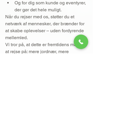
Og for dig som kunde og eventyrer, 
der gør det hele muligt.
Når du rejser med os, støtter du et 
netværk af mennesker, der brænder for 
at skabe oplevelser – uden fordyrende 
mellemled.
Vi tror på, at dette er fremtidens måde 
at rejse på: mere jordnær, mere 
transparent og mere meningsfuld.
🌍 
Vil du rejse med mening?
Din næste rejse kan blive en del af 
noget større. En oplevelse, der skaber 
forbindelser – både til verden og til de 
mennesker, der arbejder for at gøre din 
rejse mulig.
Vores Rejsebureau
 er ikke bygget på 
reklamer. Det er bygget på tillid.
Tags: