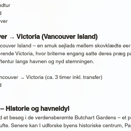
ndtur
d
ver
er → Victoria (Vancouver Island)
ncouver Island – en smuk sejlads mellem skovklædte øer o
ende Victoria, hvor briterne engang satte deres præg p
ftentur langs havnen og nyd stemningen.
couver → Victoria (ca. 3 timer inkl. transfer)
d
a
 – Historie og havneidyl
et besøg i de verdensberømte Butchart Gardens – et pa
dufte. Senere kan I udforske byens historiske centrum, Pa