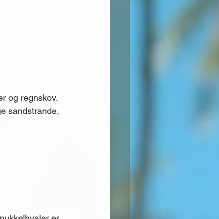
er og regnskov. 
e sandstrande, 
 pukkelhvaler er 