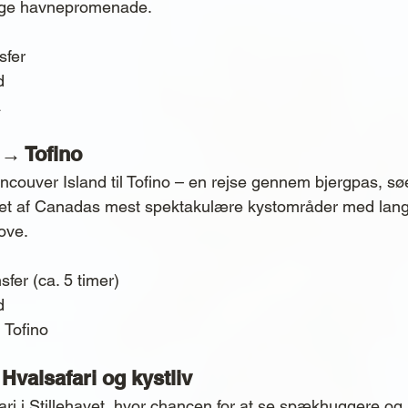
vlige havnepromenade.
sfer
d
a
 → Tofino
ancouver Island til Tofino – en rejse gennem bjergpas, sø
et af Canadas mest spektakulære kystområder med lang
kove.
nsfer (ca. 5 timer)
d
 Tofino
 Hvalsafari og kystliv
fari i Stillehavet, hvor chancen for at se spækhuggere og