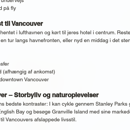
g undervejs
 på fly
 til Vancouver
hentet i lufthavnen og kørt til jeres hotel i centrum. Rest
 gå en tur langs havnefronten, eller nyd en middag i det st
nsfer
 (afhængig af ankomst)
i downtown Vancouver
er – Storbyliv og naturoplevelser
 bedste kontraster: I kan cykle gennem Stanley Parks g
nglish Bay og besøge Granville Island med sine markeder
til Vancouvers afslappede livsstil.