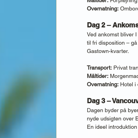
Måltider:
 Forplejnin
Overnatning:
 Ombord
Dag 2 – Ankomst
Ved ankomst bliver I 
til fri disposition –
Gastown-kvarter.
Transport:
 Privat tra
Måltider:
 Morgenmad
Overnatning:
 Hotel 
Dag 3 – Vancouv
Dagen byder på byens
nyde udsigten over E
En ideel introduktion 