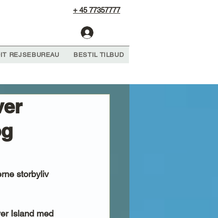
+ 45 77357777
Log Ind
IT REJSEBUREAU
BESTIL TILBUD
ver
og
ne storbyliv 
ver Island med 