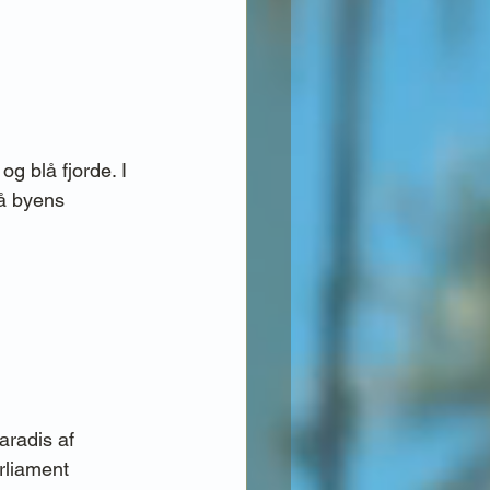
g blå fjorde. I 
å byens 
radis af 
rliament 