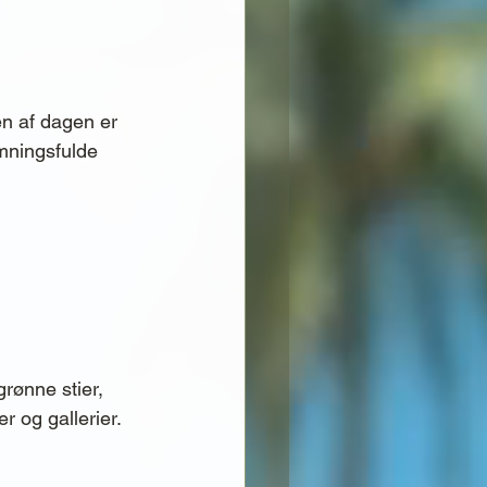
en af dagen er 
emningsfulde 
rønne stier, 
 og gallerier. 