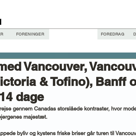
ER
FORENINGER
FOREDRAG
D
med Vancouver, Vancou
ictoria & Tofino), Banff 
 14 dage
rejse gennem Canadas storslåede kontraster, hvor moder
bjergenes majestæt.
ppede byliv og kystens friske briser går turen til Vancou