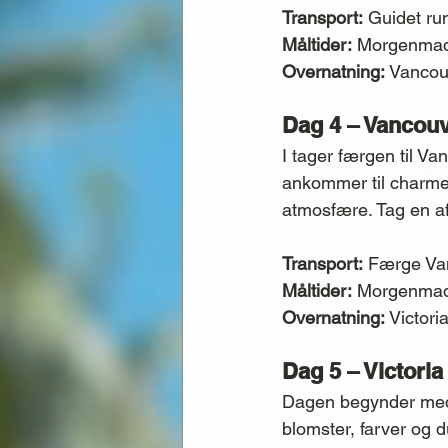
Transport:
 Guidet ru
Måltider:
 Morgenma
Overnatning:
 Vancou
Dag 4 – Vancouv
I tager færgen til Va
ankommer til charmer
atmosfære. Tag en a
Transport:
 Færge Van
Måltider:
 Morgenma
Overnatning:
 Victori
Dag 5 – Victoria
Dagen begynder med 
blomster, farver og 