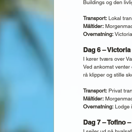
Buildings og den li
Transport:
 Lokal tran
Måltider:
 Morgenma
Overnatning:
 Victori
Dag 6 – Victoria
I kører tværs over V
Ved ankomst venter 
rå klipper og stille s
Transport:
 Privat tra
Måltider:
 Morgenma
Overnatning:
 Lodge i
Dag 7 – Tofino –
I sejler ud på hvalsa