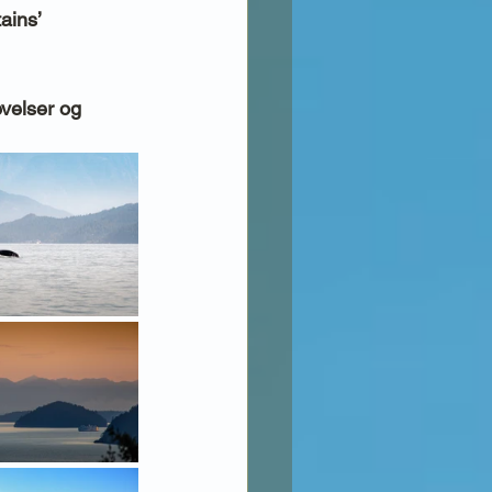
ains’ 
evelser og 