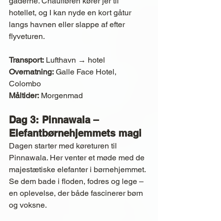
gaderne. Chaufføren kører jer til 
hotellet, og I kan nyde en kort gåtur 
langs havnen eller slappe af efter 
flyveturen.
Transport:
 Lufthavn → hotel
Overnatning:
 Galle Face Hotel, 
Colombo
Måltider:
 Morgenmad
Dag 3: Pinnawala – 
Elefantbørnehjemmets magi
Dagen starter med køreturen til 
Pinnawala. Her venter et møde med de 
majestætiske elefanter i børnehjemmet. 
Se dem bade i floden, fodres og lege – 
en oplevelse, der både fascinerer børn 
og voksne.