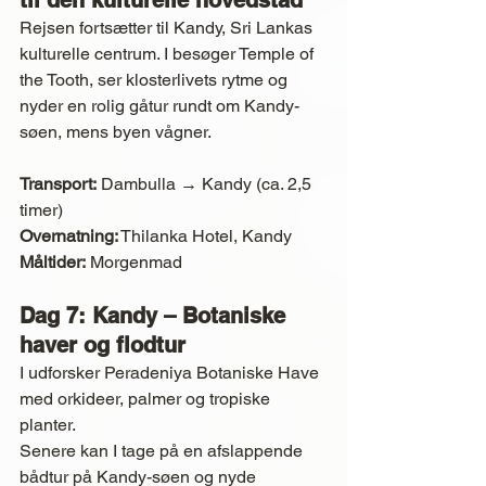
til den kulturelle hovedstad
Rejsen fortsætter til Kandy, Sri Lankas 
kulturelle centrum. I besøger Temple of 
the Tooth, ser klosterlivets rytme og 
nyder en rolig gåtur rundt om Kandy-
søen, mens byen vågner.
Transport:
 Dambulla → Kandy (ca. 2,5 
timer)
Overnatning:
 Thilanka Hotel, Kandy
Måltider:
 Morgenmad
Dag 7: Kandy – Botaniske 
haver og flodtur
I udforsker Peradeniya Botaniske Have 
med orkideer, palmer og tropiske 
planter.
Senere kan I tage på en afslappende 
bådtur på Kandy-søen og nyde 