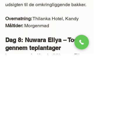
udsigten til de omkringliggende bakker.
Overnatning:
 Thilanka Hotel, Kandy
Måltider:
 Morgenmad
Dag 8: Nuwara Eliya – Tog 
gennem teplantager
I tager toget fra Kandy til Nuwara Eliya 
gennem tågede dale og grønne 
teplantager – en af verdens smukkeste 
togture. På toppen af bjergene venter 
kølig luft og koloniale bygninger.
Transport:
 Tog Kandy → Nuwara Eliya
Overnatning:
 Grand Hotel, Nuwara 
Eliya
Måltider:
 Morgenmad