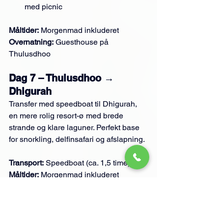
med picnic
Måltider:
 Morgenmad inkluderet
Overnatning:
 Guesthouse på 
Thulusdhoo
Dag 7 – Thulusdhoo → 
Dhigurah
Transfer med speedboat til Dhigurah, 
en mere rolig resort-ø med brede 
strande og klare laguner. Perfekt base 
for snorkling, delfinsafari og afslapning.
Transport:
 Speedboat (ca. 1,5 time)
Måltider:
 Morgenmad inkluderet
Overnatning:
 Strandvilla på resort
Dag 8–13 – Dhigurah: 