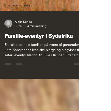
Grønland forslag
Mongoliet Info
Tyrkiet Forslag
Balkan Forslag
NEWS
Aleks Konge
3. feb.
4 min læsning
Sydkorea
Forslag
Familie-eventyr i Sydafrika
En rejse for hele familien på tværs af generationer
– fra Kapstadens ikoniske bjerge og pingviner til
safari-eventyr blandt Big Five i Kruger. Efter storby
og vild natur skilles rejsen i to: forældre og børn
vender hjem fulde af indtryk, mens
bedsteforældrene fortsætter til Zanzibar for en
uges afslappende tropedage i egen villa med
privat pool. En rejse, der kombinerer eventyr,
komfort og tid sammen – og giver minder for livet.