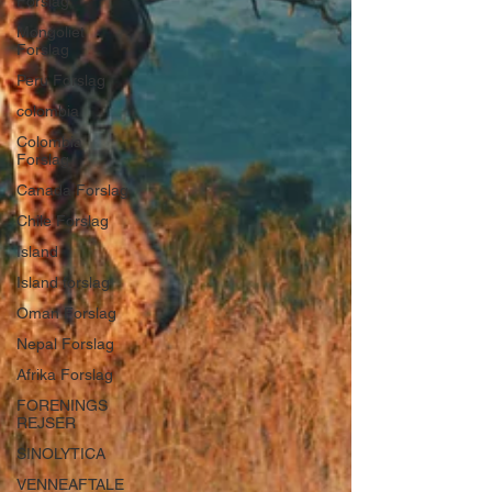
Forslag
Mongoliet
Forslag
Peru Forslag
colombia
Colombia
Forslag
Canada Forslag
Chile Forslag
Island
Island forslag
Oman Forslag
Nepal Forslag
Afrika Forslag
FORENINGS
REJSER
SINOLYTICA
VENNEAFTALE