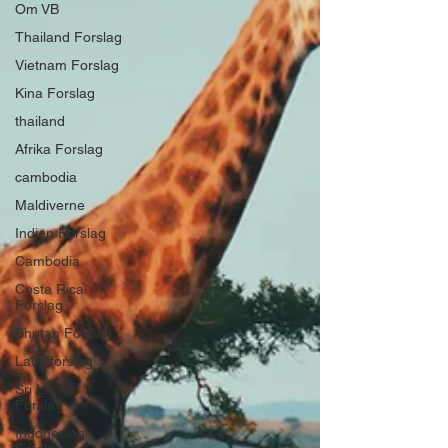
Om VB
Thailand Forslag
Vietnam Forslag
Kina Forslag
thailand
Afrika Forslag
cambodia
Maldiverne
Indien Forslag
Cambodia
Costa Rica
Forslag
Bhutan Forslag
Laos forslag
Sri Lanka
Forslag
Indonesien