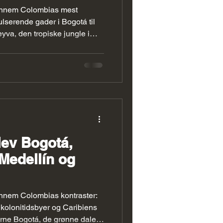
Canada Forslag
ennem Colombias mest
ulserende gader i Bogotá til
eyva, den tropiske jungle i
ande ved Santa Marta. Her
mil i et land, der stadig føles
ægte colombianske sjæl – i
menneskene.
ev Bogotá,
 Medellín og
nnem Colombias kontraster:
il kolonitidsbyer og Caribiens