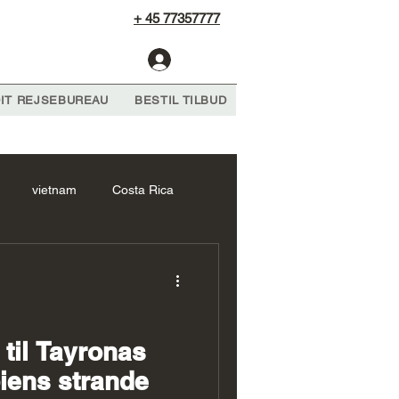
+ 45 77357777
Log Ind
IT REJSEBUREAU
BESTIL TILBUD
vietnam
Costa Rica
frika Forslag
cambodia
 forslag
Sri Lanka Forslag
til Tayronas
biens strande