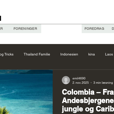
ER
FORENINGER
FOREDRAG
D
og Tricks
Thailand Familie
Indonesien
kina
Laos
Forslag
Vietnam Forslag
Kina Forslag
thailand
A
emil4690
2. nov. 2025
3 min læsning
Colombia – Fra
Cambodia
Costa Rica Forslag
Bhutan Forslag
Laos
Andesbjergene 
jungle og Cari