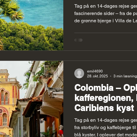
 Forslag
Peru Forslag
colombia
Colombia Forslag
Tag på en 14-dages rejse g
fascinerende sider – fra de p
de grønne bjerge i Villa de L
Tayrona og de hvide sandstr
mødes kultur, natur og varme s
som et uopdaget eventyr. En rejse for både familier og
rejsende, der vil mærke den 
øjenhøjde med naturen og 
emil4690
28. okt. 2025
3 min læsning
Colombia – Opl
kafferegionen,
Caribiens kyst
Tag på en 14-dages rejse ge
fra storbyliv og kaffebjerge t
blå kyster. I oplever det moderne Bogotá, de grønne dale