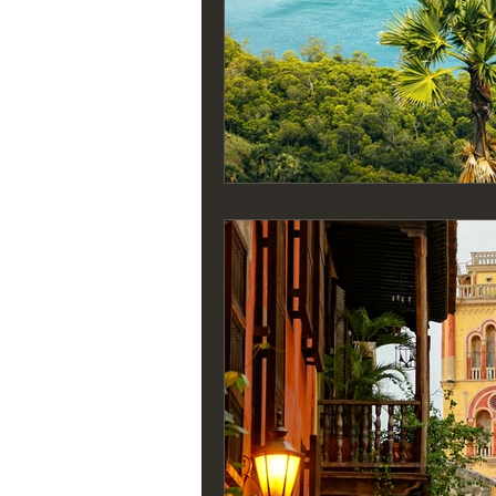
Indonesien Forslag
Mongoliet
Chile Forslag