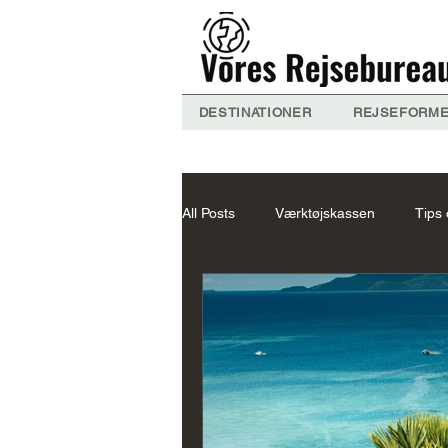
DESTINATIONER
REJSEFORM
All Posts
Værktøjskassen
Tips 
Nepal
Om VB
Thailand 
Maldiverne
Indien Forslag