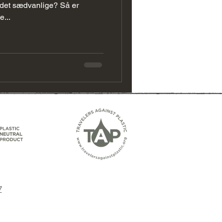
Canada Forslag
 det sædvanlige? Så er
...
7