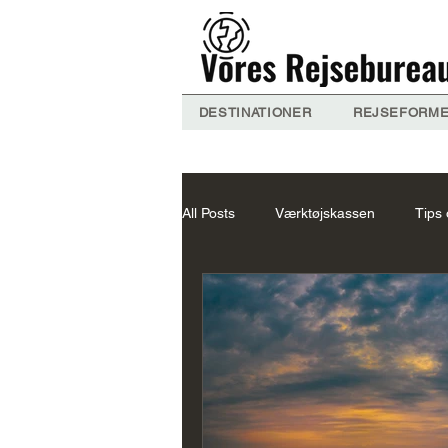
DESTINATIONER
REJSEFORM
All Posts
Værktøjskassen
Tips 
Nepal
Om VB
Thailand 
Maldiverne
Indien Forslag