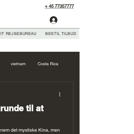
+ 45 77357777
Log Ind
IT REJSEBUREAU
BESTIL TILBUD
vietnam
Costa Rica
frika Forslag
cambodia
g
runde til at
 forslag
Sri Lanka Forslag
nem det mystiske Kina, men