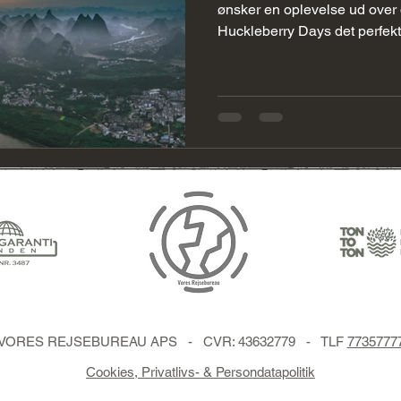
 Forslag
Peru Forslag
colombia
Colombia Forslag
ønsker en oplevelse ud over
Huckleberry Days det perfekte
VORES REJSEBUREAU APS - CVR: 43632779 - TLF
7735777
Cookies, Privatlivs- & Persondatapolitik