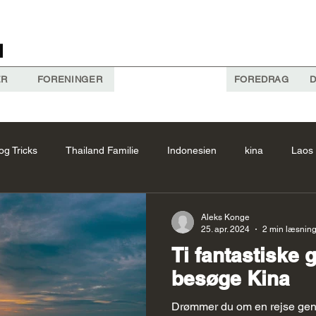
ER
FORENINGER
FOREDRAG
D
og Tricks
Thailand Familie
Indonesien
kina
Laos
Forslag
Vietnam Forslag
Kina Forslag
thailand
A
Aleks Konge
25. apr. 2024
2 min læsnin
Ti fantastiske g
Cambodia
Costa Rica Forslag
Bhutan Forslag
Laos
besøge Kina
Drømmer du om en rejse gen