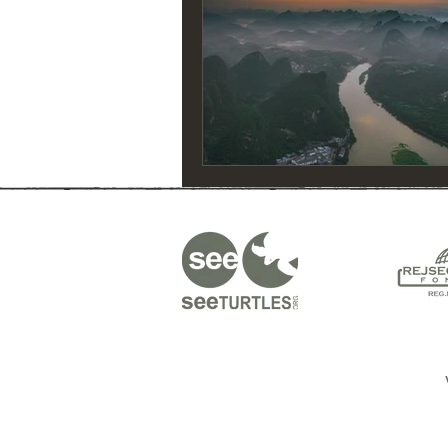
Indonesien Forslag
Mongoliet
Chile Forslag