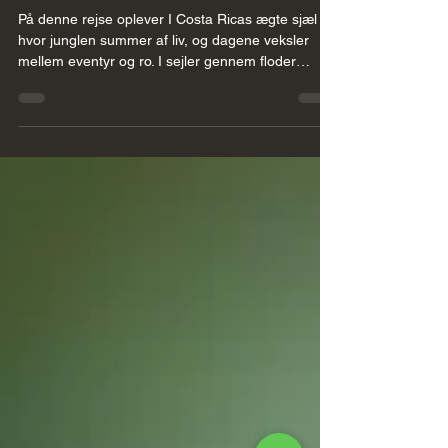
Tortuguero, Turrialba, og Osa-
halvøen - Regnskov, vilde dyr
og varme strande i ét eventyr
På denne rejse oplever I Costa Ricas ægte sjæl –
hvor junglen summer af liv, og dagene veksler
mellem eventyr og ro. I sejler gennem floder
omgivet af tropisk skov, spotter aber og farverige
fugle, går på opdagelse blandt kaffeplantager og
slutter af med afslappede dage ved havet. En
rejse fyldt med oplevelser, nærvær og natur –
skabt til dem, der søger det ægte Costa Rica.