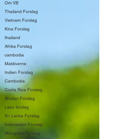
Om VB
Thailand Forslag
Vietnam Forslag
Kina Forslag
thailand
Afrika Forslag
cambodia
Maldiverne
Indien Forslag
Cambodia
Costa Rica Forslag
Bhutan Forslag
Laos forslag
Sri Lanka Forslag
Indonesien Forslag
Mongoliet Forslag