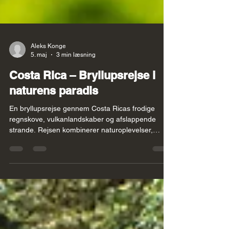
Aleks Konge
5. maj
3 min læsning
Costa Rica – Bryllupsrejse i
naturens paradis
En bryllupsrejse gennem Costa Ricas frodige
regnskove, vulkanlandskaber og afslappende
strande. Rejsen kombinerer naturoplevelser,
dyreliv og tid til ro i autentiske omgivelser – med
mulighed for at tilføje oplevelser undervejs og
skabe den perfekte balance mellem eventyr og
afslapning.