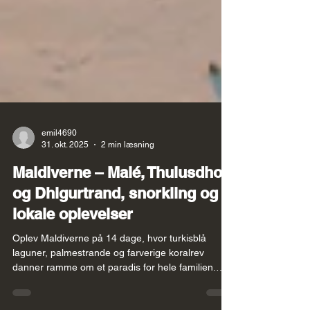
emil4690
31. okt. 2025
2 min læsning
Maldiverne – Malé, Thulusdhoo
og Dhigurtrand, snorkling og
lokale oplevelser
Oplev Maldiverne på 14 dage, hvor turkisblå
laguner, palmestrande og farverige koralrev
danner ramme om et paradis for hele familien.
Rejsen kombinerer lokal ø-stemning på