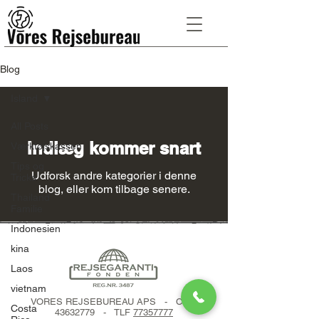
Blog
Island
All Posts
Indlæg kommer snart
Værktøjskassen
Tips og
Udforsk andre kategorier i denne
Tricks
blog, eller kom tilbage senere.
Thailand
Familie
Indonesien
kina
Laos
vietnam
VORES REJSEBUREAU APS - CVR:
Costa
43632779
- TLF
77357777