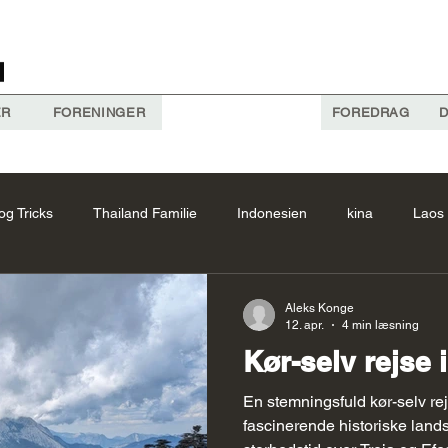
ER
FORENINGER
FOREDRAG
D
og Tricks
Thailand Familie
Indonesien
kina
Laos
Forslag
Vietnam Forslag
Kina Forslag
thailand
A
Aleks Konge
12. apr.
4 min læsning
Kør-selv rejse i
Cambodia
Costa Rica Forslag
Bhutan Forslag
Laos
En stemningsfuld kør-selv re
fascinerende historiske lands