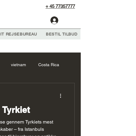
+ 45 77357777
Log Ind
IT REJSEBUREAU
BESTIL TILBUD
vietnam
Costa Rica
frika Forslag
cambodia
 Tyrkiet
 forslag
Sri Lanka Forslag
jse gennem Tyrkiets mest
kaber – fra Istanbuls