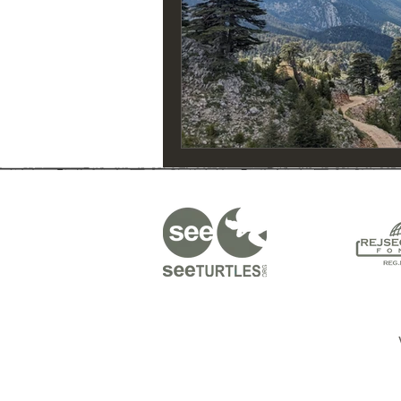
Indonesien Forslag
Mongoliet
Chile Forslag