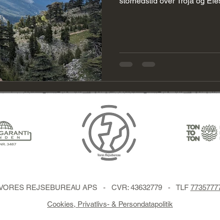
storhedstid over Troja og Efe
 Forslag
Peru Forslag
colombia
Colombia Forslag
ruiner. Rejsen kombinerer kul
overnatninger med afslappen
slutningen.
VORES REJSEBUREAU APS - CVR: 43632779 - TLF
7735777
Cookies, Privatlivs- & Persondatapolitik