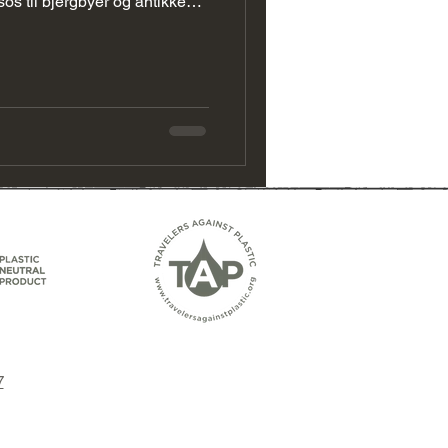
sos til bjergbyer og antikke
Canada Forslag
tur, natur og unikke
de dage ved Middelhavet i
7