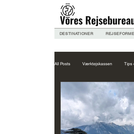
DESTINATIONER
REJSEFORM
All Posts
Værktøjskassen
Tips 
Nepal
Om VB
Thailand 
Maldiverne
Indien Forslag